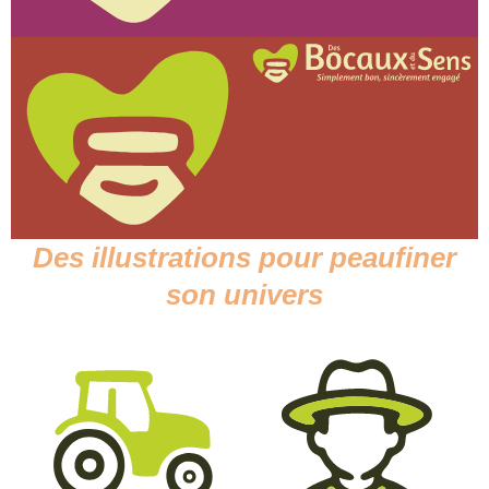
Des
illustrations pour peaufiner
son
univers