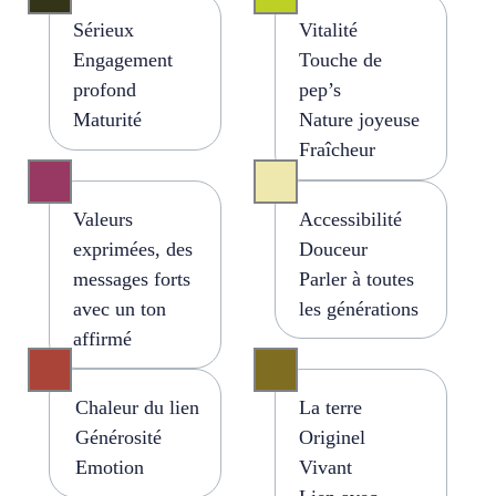
Sérieux
Vitalité
E
ngagement
T
ouche de
profond
pep’s
Maturité
Nature joyeuse
Fraîcheur
Valeurs
Accessibilité
exprimées
, des
D
ouceur
messages
forts
Parler à toutes
avec un ton
les
générations
affirmé
Chaleur
du lien
La
terre
Générosité
Originel
Emotion
Vivant